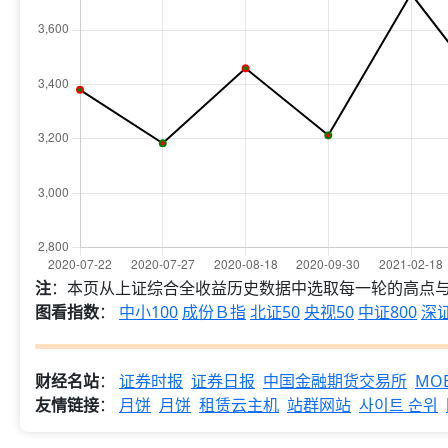
注
：本页从上证综合全收益历史数据中选取每一轮的高点
图看指数
：
中小100
成份Ｂ指
北证50
央视50
中证800
深证
财经名站
：
证券时报
证券日报
中国金融期货交易所
MOE
友情链接
：
月饼
月饼
租赁云主机
站群网站
사이트 순위