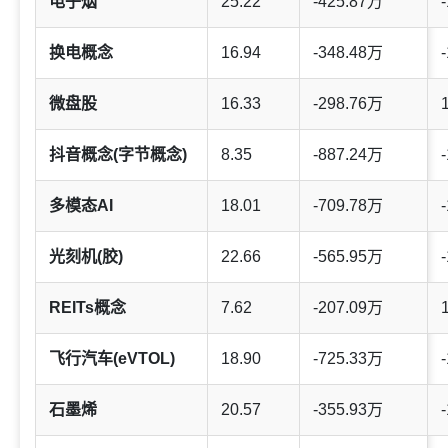
电子烟
25.22
-425.87万
-
换电概念
16.94
-348.48万
-
微盘股
16.33
-298.76万
抖音概念(字节概念)
8.35
-887.24万
-
多模态AI
18.01
-709.78万
-
光刻机(胶)
22.66
-565.95万
-
REITs概念
7.62
-207.09万
飞行汽车(eVTOL)
18.90
-725.33万
-
石墨烯
20.57
-355.93万
-