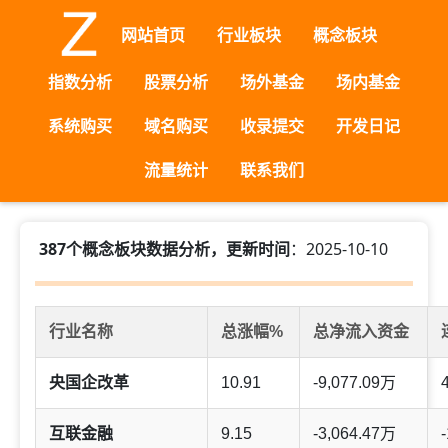
网站首页
行业板块
概念板块
指数分析
股票分析
场外基金
场内基金
系统购买
域名购买
收录提交
开发日记
流量统计
联系我们
387个概念板块数据分析，更新时间
：2025-10-10
行业名称
总涨幅%
总净流入资金
央国企改革
10.91
-9,077.09万
互联金融
9.15
-3,064.47万
-