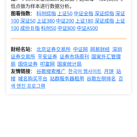
低点做为样本进行数据分析。
图看指数
：
科创综指
上证50
中证全指
深证综指
深证
100
深证50
上证380
中证200
上证180
深证成指
上证
100
成份Ｂ指
科创50
中证800
中证A500
财经名站
：
北京证券交易所
中证网
网易财经
深圳
证券交易所
平安证券
证券市场周刊
国家外汇管理
局
国信证券
叩富网
国家统计局
友情链接
：
谷歌搜索推广
한국어 웹사이트
月饼
站
搜
域名购买平台
站群服务器租用
谷歌左侧排名
검
색 엔진 프로그램