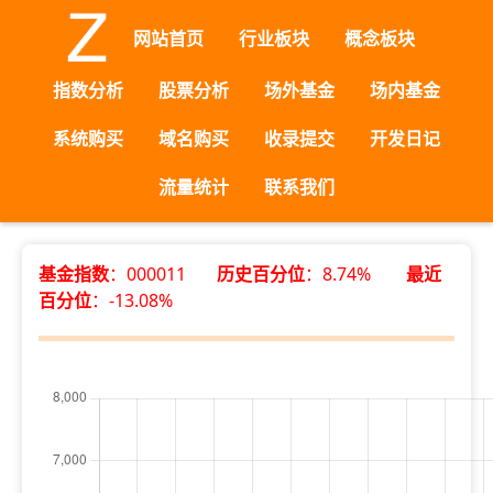
网站首页
行业板块
概念板块
指数分析
股票分析
场外基金
场内基金
系统购买
域名购买
收录提交
开发日记
流量统计
联系我们
基金指数
：000011
历史百分位
：8.74%
最近
百分位
：-13.08%