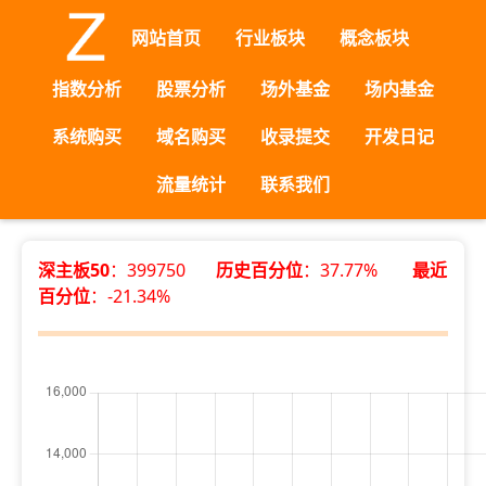
网站首页
行业板块
概念板块
指数分析
股票分析
场外基金
场内基金
系统购买
域名购买
收录提交
开发日记
流量统计
联系我们
深主板50
：399750
历史百分位
：37.77%
最近
百分位
：-21.34%