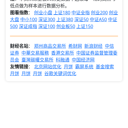
低点做为样本进行数据分析。
图看指数
：
创业小盘
上证180
中证全指
创业200
创业
大盘
中小100
深证300
上证380
深证50
中证A50
中证
500
深证成指
深证100
创业板50
上证150
财经名站
：
郑州商品交易所
希财网
新浪财经
中信
证券
中華交易服務
香港交易所
中国证券监督管理委
员会
臺灣碳權交易所
科融通
中国经济网
友情链接
：
北京网站优化
月饼
霸屏系统
基金搜索
月饼
月饼
月饼
谷歌关键词优化