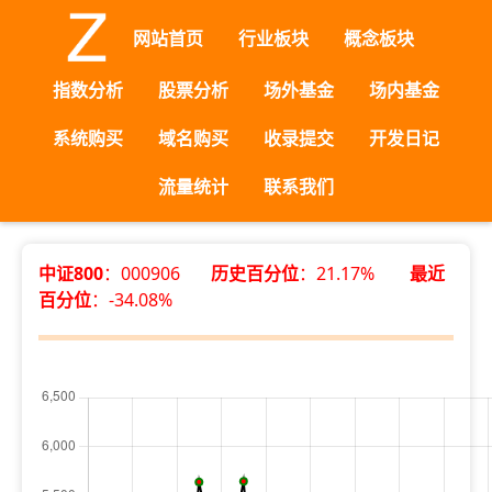
网站首页
行业板块
概念板块
指数分析
股票分析
场外基金
场内基金
系统购买
域名购买
收录提交
开发日记
流量统计
联系我们
中证800
：000906
历史百分位
：21.17%
最近
百分位
：-34.08%