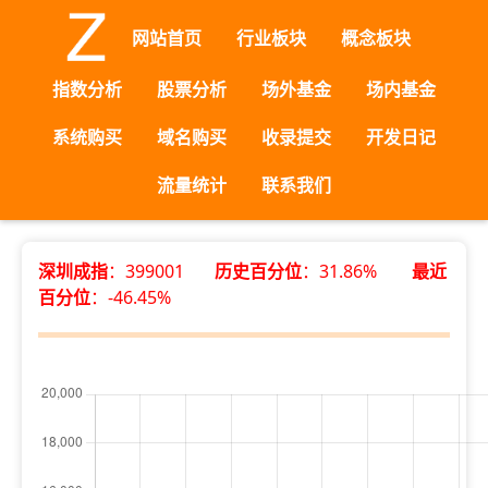
网站首页
行业板块
概念板块
指数分析
股票分析
场外基金
场内基金
系统购买
域名购买
收录提交
开发日记
流量统计
联系我们
深圳成指
：399001
历史百分位
：31.86%
最近
百分位
：-46.45%