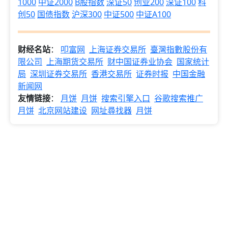
1000
中证2000
B股指数
深证50
创业200
深证100
科
创50
国债指数
沪深300
中证500
中证A100
财经名站
：
叩富网
上海证券交易所
臺灣指數股份有
限公司
上海期货交易所
财中国证券业协会
国家统计
局
深圳证券交易所
香港交易所
证券时报
中国金融
新闻网
友情链接
：
月饼
月饼
搜索引擎入口
谷歌搜索推广
月饼
北京网站建设
网址尋找器
月饼