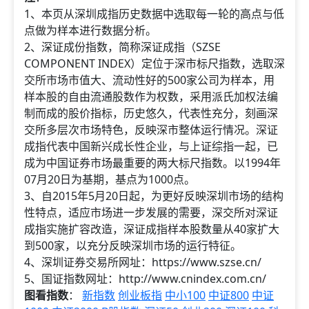
1、本页从深圳成指历史数据中选取每一轮的高点与低
点做为样本进行数据分析。
2、深证成份指数，简称深证成指（SZSE
COMPONENT INDEX）定位于深市标尺指数，选取深
交所市场市值大、流动性好的500家公司为样本，用
样本股的自由流通股数作为权数，采用派氏加权法编
制而成的股价指标，历史悠久，代表性充分，刻画深
交所多层次市场特色，反映深市整体运行情况。深证
成指代表中国新兴成长性企业，与上证综指一起，已
成为中国证券市场最重要的两大标尺指数。以1994年
07月20日为基期，基点为1000点。
3、自2015年5月20日起，为更好反映深圳市场的结构
性特点，适应市场进一步发展的需要，深交所对深证
成指实施扩容改造，深证成指样本股数量从40家扩大
到500家，以充分反映深圳市场的运行特征。
4、深圳证券交易所网址：https://www.szse.cn/
5、国证指数网址：http://www.cnindex.com.cn/
图看指数
：
新指数
创业板指
中小100
中证800
中证