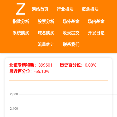
网站首页
行业板块
概念板块
指数分析
股票分析
场外基金
场内基金
系统购买
域名购买
收录提交
开发日记
流量统计
联系我们
北证专精特新
：899601
历史百分位
：0.00%
最近百分位
：-55.10%