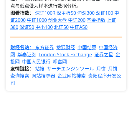
点与低点做为样本进行数据分析。
图看指数
：
深证100R
深主板50
沪深300
深证100
中
证2000
中证1000
创业大盘
中证200
基金指数
上证
380
深证50
中小100
北证50
中证A50
财经名站
：
东方证券
搜狐财经
中国结算
中国经济
网
华泰证券
London Stock Exchange
证券之星
金
投网
中国人民银行
叩富网
友情链接
：
站搜
サーチエンジンツール
月饼
月饼
查询搜索
网站搜尋器
企业网站搜索
贵阳程序开发公
司