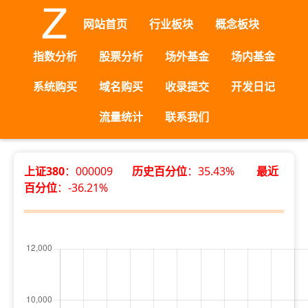
网站首页
行业板块
概念板块
指数分析
股票分析
场外基金
场内基金
系统购买
域名购买
收录提交
开发日记
流量统计
联系我们
上证380
：000009
历史百分位
：35.43%
最近
百分位
：-36.21%