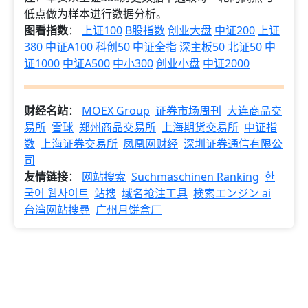
低点做为样本进行数据分析。
图看指数
：
上证100
B股指数
创业大盘
中证200
上证
380
中证A100
科创50
中证全指
深主板50
北证50
中
证1000
中证A500
中小300
创业小盘
中证2000
财经名站
：
MOEX Group
证券市场周刊
大连商品交
易所
雪球
郑州商品交易所
上海期货交易所
中证指
数
上海证券交易所
凤凰网财经
深圳证券通信有限公
司
友情链接
：
网站搜索
Suchmaschinen Ranking
한
국어 웹사이트
站搜
域名抢注工具
検索エンジン ai
台湾网站搜尋
广州月饼盒厂