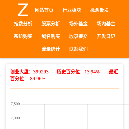
网站首页
行业板块
概念板块
指数分析
股票分析
场外基金
场内基金
系统购买
域名购买
收录提交
开发日记
流量统计
联系我们
创业大盘
：399293
历史百分位
：13.94%
最近
百分位
：-89.96%