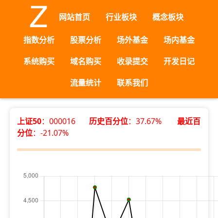
网站首页
行业板块
概念板块
指数分析
股票分析
场外基金
场内基金
系统购买
域名购买
收录提交
开发日记
流量统计
联系我们
上证50
：000016
历史百分位
：37.67%
最近百
分位
：-21.07%