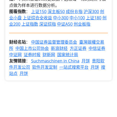
点做为样本进行数据分析。
图看指数
：
上证150
深主板50
成份Ｂ指
沪深300
创
业小盘
上证综合全收益
中小300
中小100
上证180
创
业200
上证指数
深证综指
中证A50
创业板指
财经名站
：
中国证券监督管理委员会
臺灣碳權交易
所
中国上市公司协会
新浪财经
方正证券
中信证券
中证网
证券时报
财新网
国家统计局
友情链接
：
Suchmaschinen in China
月饼
贵阳软
件开发公司
软件开发定制
一站式搜索平台
月饼
搜
站点
月饼